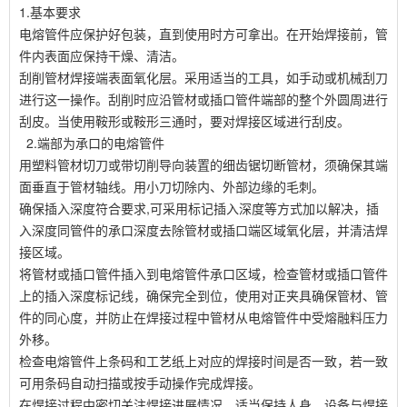
1.基本要求
电熔管件应保护好包装，直到使用时方可拿出。在开始焊接前，管
件内表面应保持干燥、清洁。
刮削管材焊接端表面氧化层。采用适当的工具，如手动或机械刮刀
进行这一操作。刮削时应沿管材或插口管件端部的整个外圆周进行
刮皮。当使用鞍形或鞍形三通时，要对焊接区域进行刮皮。
2.端部为承口的电熔管件
用塑料管材切刀或带切削导向装置的细齿锯切断管材，须确保其端
面垂直于管材轴线。用小刀切除内、外部边缘的毛刺。
确保插入深度符合要求,可采用标记插入深度等方式加以解决，插
入深度同管件的承口深度去除管材或插口端区域氧化层，并清洁焊
接区域。
将管材或插口管件插入到电熔管件承口区域，检查管材或插口管件
上的插入深度标记线，确保完全到位，使用对正夹具确保管材、管
件的同心度，并防止在焊接过程中管材从电熔管件中受熔融料压力
外移。
检查电熔管件上条码和工艺纸上对应的焊接时间是否一致，若一致
可用条码自动扫描或按手动操作完成焊接。
在焊接过程中密切关注焊接进展情况，适当保持人身、设备与焊接