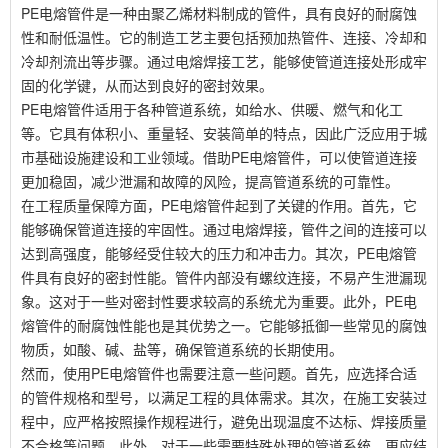
PE电熔管件是一种由聚乙烯材料制成的管件，具有良好的耐腐蚀
性和耐低温性。它的制造工艺主要包括预加热管件、连接、冷却和
冷却剂流出等步骤。通过电熔焊接工艺，能够使管道连接处形成牢
固的化学键，从而达到良好的密封效果。
PE电熔管件适用于各种管道系统，如给水、供暖、燃气和化工
等。它具有体积小、重量轻、安装简单的特点，因此广泛应用于城
市基础设施建设和工业领域。借助PE电熔管件，可以使管道连接
更加稳固，减少泄漏和故障的风险，提高管道系统的可靠性。
在工程质量保障方面，PE电熔管件起到了关键的作用。首先，它
能够确保管道连接的牢固性。通过电熔焊接，管件之间的连接可以
达到高强度，能够经受住较大的压力和冲击力。其次，PE电熔管
件具有良好的密封性能。管件内部没有螺纹连接，不易产生泄漏现
象。这对于一些对密封性要求较高的系统尤为重要。此外，PE电
熔管件的耐腐蚀性能也是其优势之一。它能够抵御一些常见的腐蚀
物质，如酸、碱、盐等，确保管道系统的长期使用。
然而，使用PE电熔管件也需要注意一些问题。首先，应选择合适
的管件规格和型号，以满足工程的具体需求。其次，在施工安装过
程中，应严格按照操作规程进行，避免出现温度不达标、焊接质量
不合格等问题。此外，对于一些需要特殊处理的管道系统，更应结