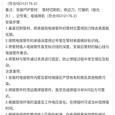
（符合ISO12176-2）
备注：安装PSP管材： 管材切割机；修边刀，打磨机（抛光
片），记号笔；电熔焊机（符合ISO12176-2）
安装步骤：
1.垂直切割管材，把承插到电熔管件的管材位置用刮刀除去表面氧
化层。
2.按照电熔管件的承插深度用记号笔在管材表面做好标识线。
3.将管材插入电熔管件直至标识线的深度，安装后管材的轴心线与
电熔管件重合。
4.将管材与管件通过夹具进行固定，防止焊接过程中发生错位及松
动。
注意事项：
1.安装时电熔管件内壁及管材熔接区严禁有有机物及其他物质污
染。
2.焊接管件时须远离焊接管件，直至完成焊接冷却30S后方可靠
近。
3.根据现场环境的温度及工作电压变化。在焊接时可适当补偿焊接
时间。
4.根据电熔焊机要求输入匹配的电源，在电源距离电熔焊机越远，